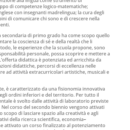
ttenzione alla lingua come strumento di
luppo di competenze logico-matematiche;
glese con insegnanti madrelingua; la cura degli
ni di comunicare chi sono e di crescere nella
enti.
ola secondaria di primo grado ha come scopo quello
tare la coscienza di sé e della realtà che li
 metodo, le esperienze che la scuola propone, sono
esponsabilità personale, possa scoprire e mettere a
’offerta didattica è potenziata ed arricchita da
zioni didattiche, percorsi di eccellenza nelle
tre ad attività extracurricolari artistiche, musicali e
ate, è caratterizzato da una fisionomia innovativa
 ordini inferiori e del territorio. Per tutto il
le è svolto dalle attività di laboratorio previste
a. Nel corso del secondo biennio vengono attivati
 scopo di lasciare spazio alla creatività e agli
cativi della ricerca scientifica, economia
–
 attivato un corso finalizzato al potenziamento