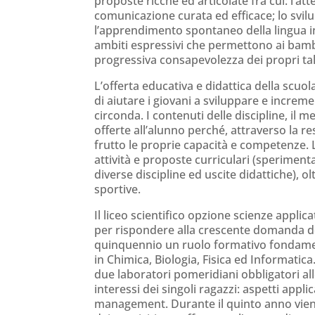
proposte ricche ed articolate fra cui: l’a
comunicazione curata ed efficace; lo svi
l’apprendimento spontaneo della lingua in
ambiti espressivi che permettono ai bambi
progressiva consapevolezza dei propri tal
L’offerta educativa e didattica della scu
di aiutare i giovani a sviluppare e incremen
circonda. I contenuti delle discipline, il
offerte all’alunno perché, attraverso la r
frutto le proprie capacità e competenze. L
attività e proposte curriculari (sperimenta
diverse discipline ed uscite didattiche), ol
sportive.
Il liceo scientifico opzione scienze applic
per rispondere alla crescente domanda degli
quinquennio un ruolo formativo fondamenta
in Chimica, Biologia, Fisica ed Informatic
due laboratori pomeridiani obbligatori allo
interessi dei singoli ragazzi: aspetti appli
management. Durante il quinto anno viene