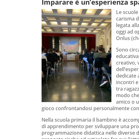
Imparare è un’esperienza sp
Le scuole
carisma 
legata all
oggi ad o
Onlus (ch
Sono circ
educativa 
creativo,
dell’esper
dedicate a
incontri e
tra ragaz
modo che 
amico o u
gioco confrontandosi personalmente con l
Nella scuola primaria il bambino è acco
di apprendimento per sviluppare una prop
programmazione didattica nelle diverse di