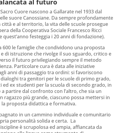
alancata al futuro
 Sacro Cuore nascono a Gallarate nel 1933 dal
delle suore Canossiane. Da sempre profondamente
a città e al territorio, la vita delle scuole prosegue
pera della Cooperativa Sociale Francesco Ricci
e quest’anno festeggia i 20 anni di fondazione).
a 600 le famiglie che condividono una proposta
e di istruzione che rivolge il suo sguardo, critico e
 verso il futuro privilegiando sempre il metodo
ienza. Particolare cura è data alle iniziative
gli anni di passaggio tra ordini: si favoriscono
 dialoghi tra genitori per le scuole di primo grado,
zi ed ex studenti per la scuola di secondo grado, in
a partire dal confronto con l’altro, che sia un
n ragazzo più grande, ciascuno possa mettersi in
a proposta didattica e formativa.
mpagnato in un cammino individuale e comunitario
ria personalità solida e certa. La
scipline è scrupolosa ed ampia, affiancata da