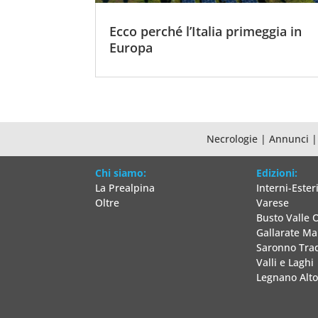
Ecco perché l’Italia primeggia in
Europa
Necrologie
|
Annunci
Chi siamo:
Edizioni:
La Prealpina
Interni-Ester
Oltre
Varese
Busto Valle 
Gallarate M
Saronno Tra
Valli e Laghi
Legnano Alt