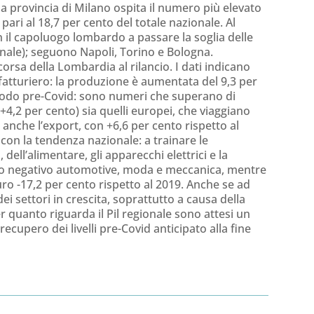
ola provincia di Milano ospita il numero più elevato
 pari al 18,7 per cento del totale nazionale. Al
il capoluogo lombardo a passare la soglia delle
nale); seguono Napoli, Torino e Bologna.
rsa della Lombardia al rilancio. I dati indicano
ifatturiero: la produzione è aumentata del 9,3 per
periodo pre-Covid: sono numeri che superano di
4,2 per cento) sia quelli europei, che viaggiano
a anche l’export, con +6,6 per cento rispetto al
con la tendenza nazionale: a trainare le
 dell’alimentare, gli apparecchi elettrici e la
no negativo automotive, moda e meccanica, mentre
ro -17,2 per cento rispetto al 2019. Anche se ad
ei settori in crescita, soprattutto a causa della
per quanto riguarda il Pil regionale sono attesi un
ecupero dei livelli pre-Covid anticipato alla fine