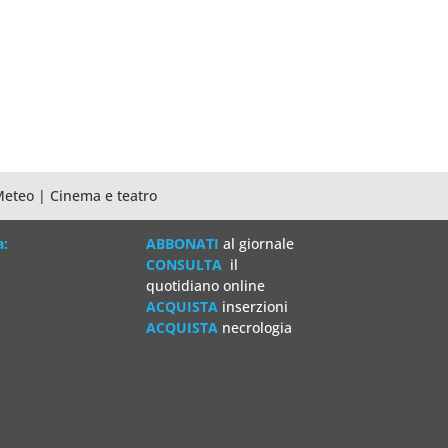
Meteo
|
Cinema e teatro
a:
ABBONATI
al giornale
CONSULTA
il
quotidiano online
ACQUISTA
inserzioni
ACQUISTA
necrologia