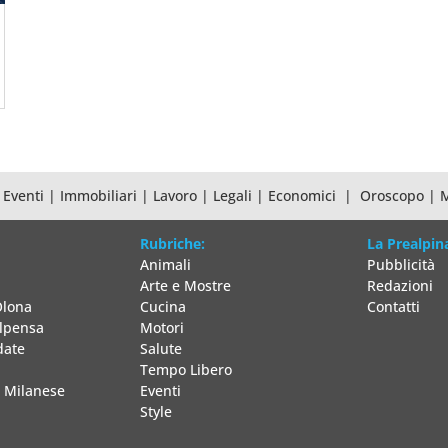
|
Eventi
|
Immobiliari
|
Lavoro
|
Legali
|
Economici
|
Oroscopo
|
Rubriche:
La Prealpin
i
Animali
Pubblicità
Arte e Mostre
Redazioni
Olona
Cucina
Contatti
alpensa
Motori
date
Salute
Tempo Libero
o Milanese
Eventi
Style